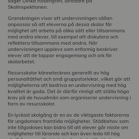
säger Ulrika Rosengren, utredare på
Skolinspektionen.
Granskningen visar att undervisningen sällan
anpassas så att eleverna på dessa skolor får
möjlighet att arbeta på olika sätt eller tillsammans
med andra elever, till exempel att diskutera och
reflektera tillsammans med andra. När
undervisningen upplevs som enformig beskriver
elever att de tappar engagemang och ork för
skolarbetet.
Resursskolor kännetecknas generellt av hög
personaltäthet och små gruppstorlekar, vilket gör att
möjligheterna att bedriva en undervisning med hög
kvalitet är goda. Det är därför rimligt att ställa höga
krav på de huvudmän som organiserar undervisning i
form av resursskolor.
En lyckad skolgång är en av de viktigaste faktorerna
för ungdomars framtida möjligheter. Stödbehov som
inte tillgodoses kan bidra till att elever går miste om
möjligheter till lärande och kan även leda till hög