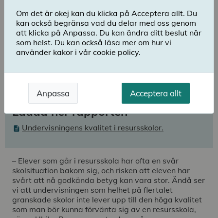
Lyssna
Om det är okej kan du klicka på Acceptera allt. Du
Skolinspektionen har granskat 30 av cirka
kan också begränsa vad du delar med oss genom
150 resursskolor i Sverige. Granskningen
att klicka på Anpassa. Du kan ändra ditt beslut när
som helst. Du kan också läsa mer om hur vi
visar att 28 av skolorna behöver höja
använder kakor i vår cookie policy.
undervisningens kvalitet. Skolorna planerar
och genomför inte undervisningen utifrån
elevernas stödbehov i tillräckligt hög grad.
Anpassa
Acceptera allt
Ladda ner rapporten
Undervisningens kvalitet i resursskolor.
– Elever som går i resursskola har ofta en svår
skolsituation bakom sig, och risken att eleven har
svårt att nå godkända betyg kan vara stor. Ändå ser
vi att undervisningen som helhet på flertalet
granskade skolor inte lever upp till den höga kvalitet
som man bör kunna förvänta sig av en resursskola,