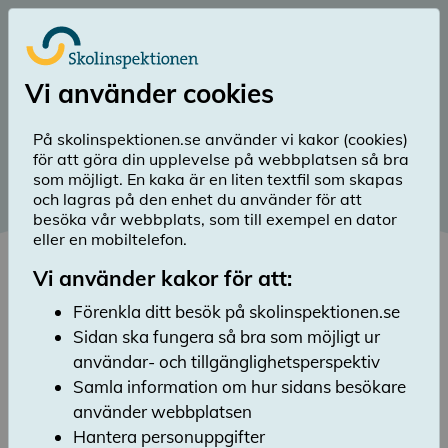
Till huvudinnehåll
Logga in
Vi använder cookies
menu
Sök
Meny
search
På skolinspektionen.se använder vi kakor (cookies)
för att göra din upplevelse på webbplatsen så bra
arrow_back
Tillbaka till Aktuellt
som möjligt. En kaka är en liten textfil som skapas
och lagras på den enhet du använder för att
besöka vår webbplats, som till exempel en dator
eller en mobiltelefon.
Vi använder kakor för att:
Förenkla ditt besök på skolinspektionen.se
Sidan ska fungera så bra som möjligt ur
Publicerad: 11 juni 2026
användar- och tillgänglighetsperspektiv
Samla information om hur sidans besökare
Undervisningens kvalitet
använder webbplatsen
behöver höjas i resursskolor
Hantera personuppgifter