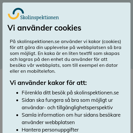
Till huvudinnehåll
Logga in
Vi använder cookies
menu
Sök
Meny
search
På skolinspektionen.se använder vi kakor (cookies)
för att göra din upplevelse på webbplatsen så bra
Publicerad: 15 oktober 2020
som möjligt. En kaka är en liten textfil som skapas
och lagras på den enhet du använder för att
Ledning
besöka vår webbplats, som till exempel en dator
eller en mobiltelefon.
Lyssna
Marie Axelsson är generaldirektör och chef
Vi använder kakor för att:
för Skolinspektionen från och med den 1 april
Förenkla ditt besök på skolinspektionen.se
2025. Hon är ytterst ansvarig för
Sidan ska fungera så bra som möjligt ur
myndighetens verksamhet.
användar- och tillgänglighetsperspektiv
Verksledning
Samla information om hur sidans besökare
använder webbplatsen
Marie Axelsson
Generaldirektör
Hantera personuppgifter