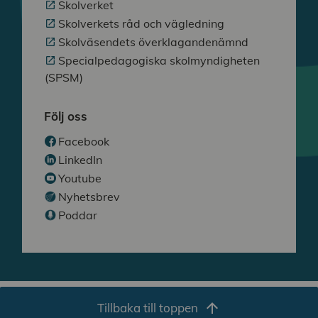
Skolverket
Skolverkets råd och vägledning
Skolväsendets överklagandenämnd
Specialpedagogiska skolmyndigheten
(SPSM)
Följ oss
Facebook
LinkedIn
Youtube
Nyhetsbrev
Poddar
arrow_upward
Tillbaka till toppen