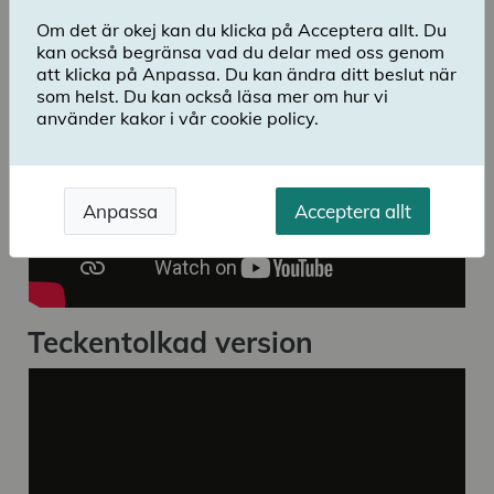
bosniska, arabiska, tyska, spanska, kurdiska (sorani),
Om det är okej kan du klicka på Acceptera allt. Du
polska och somaliska.
kan också begränsa vad du delar med oss genom
att klicka på Anpassa. Du kan ändra ditt beslut när
som helst. Du kan också läsa mer om hur vi
använder kakor i vår cookie policy.
Anpassa
Acceptera allt
Teckentolkad version