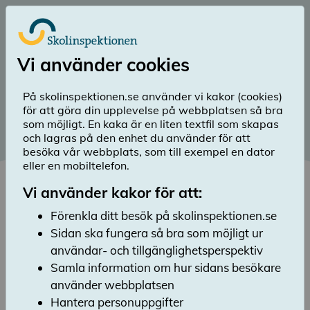
Till huvudinnehåll
Logga in
Vi använder cookies
menu
Sök
Meny
search
På skolinspektionen.se använder vi kakor (cookies)
för att göra din upplevelse på webbplatsen så bra
Publicerad: 17 februari 2025
som möjligt. En kaka är en liten textfil som skapas
och lagras på den enhet du använder för att
Informationsfilm för elever
besöka vår webbplats, som till exempel en dator
eller en mobiltelefon.
Lyssna
Den här filmen visar och förklarar på ett
Vi använder kakor för att:
enkelt sätt hur det går till när vi kommer på
Förenkla ditt besök på skolinspektionen.se
besök på en skola. Filmen är tänkt att visas
Sidan ska fungera så bra som möjligt ur
inför besök, och vänder sig främst till elever i
grundskolan.
användar- och tillgänglighetsperspektiv
Samla information om hur sidans besökare
Följande språk finns tillgängliga som undertexter:
använder webbplatsen
lättläst svenska, lulesamiska, nordsamiska,
Hantera personuppgifter
meänkieli, romani, finska, jiddisch, engelska,