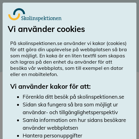
Till huvudinnehåll
Logga in
Vi använder cookies
menu
Sök
Meny
search
På skolinspektionen.se använder vi kakor (cookies)
för att göra din upplevelse på webbplatsen så bra
Publicerad: 5 mars 2024
som möjligt. En kaka är en liten textfil som skapas
och lagras på den enhet du använder för att
Planerad
besöka vår webbplats, som till exempel en dator
kvalitetsgranskning 2023
eller en mobiltelefon.
Vi använder kakor för att:
Lyssna
Skolinspektionen har fattat totalt 425 beslut
Förenkla ditt besök på skolinspektionen.se
inom planerad kvalitetsgranskning under
Sidan ska fungera så bra som möjligt ur
2023. Nedan redovisar vi en sammanfattning
användar- och tillgänglighetsperspektiv
av statistiken från inspektionsformen.
Samla information om hur sidans besökare
använder webbplatsen
Hantera personuppgifter
Statistiktabeller 2023