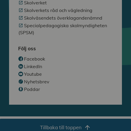
Skolverket
Skolverkets råd och vägledning
Skolväsendets överklagandenämnd
Specialpedagogiska skolmyndigheten
(SPSM)
Följ oss
Facebook
LinkedIn
Youtube
Nyhetsbrev
Poddar
arrow_upward
Tillbaka till toppen