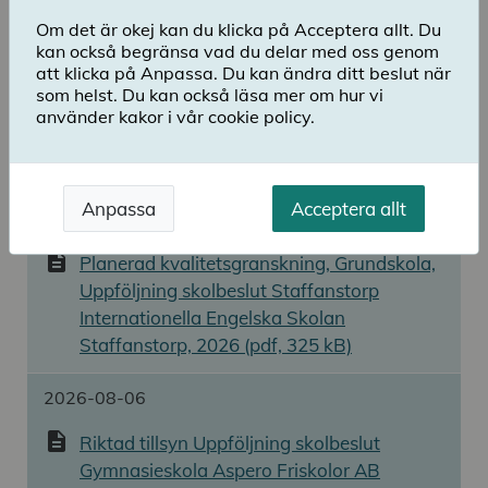
2026-08-07
Om det är okej kan du klicka på Acceptera allt. Du
kan också begränsa vad du delar med oss genom
description
Planerad kvalitetsgranskning, Grundskola,
att klicka på Anpassa. Du kan ändra ditt beslut när
Uppföljning skolbeslut Internationella
som helst. Du kan också läsa mer om hur vi
Engelska Skolan i Sverige AB
använder kakor i vår cookie policy.
Internationella Engelska Skolan
Hässleholm, 2026 (pdf, 226 kB)
Anpassa
Acceptera allt
2026-08-06
description
Planerad kvalitetsgranskning, Grundskola,
Uppföljning skolbeslut Staffanstorp
Internationella Engelska Skolan
Staffanstorp, 2026 (pdf, 325 kB)
2026-08-06
description
Riktad tillsyn Uppföljning skolbeslut
Gymnasieskola Aspero Friskolor AB