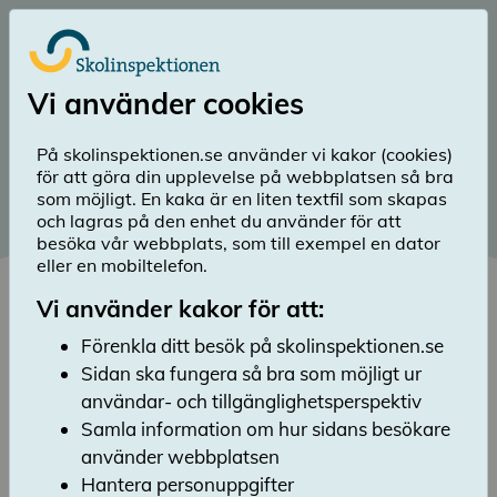
Till huvudinnehåll
Logga in
Vi använder cookies
menu
Sök
Meny
search
På skolinspektionen.se använder vi kakor (cookies)
för att göra din upplevelse på webbplatsen så bra
Senaste beslut
som möjligt. En kaka är en liten textfil som skapas
och lagras på den enhet du använder för att
Här kan du ladda ned och läsa många av
besöka vår webbplats, som till exempel en dator
Skolinspektionens senaste beslut inom tillsyn
eller en mobiltelefon.
och kvalitetsgranskning. Listan visar
publicerade beslut för de senaste 20 dagarna.
Vi använder kakor för att:
Förenkla ditt besök på skolinspektionen.se
2026-08-07
Sidan ska fungera så bra som möjligt ur
description
Riktad tillsyn Huvudmannabeslut Flera
användar- och tillgänglighetsperspektiv
Torsö Skärgårdsskola Ekonomisk förening,
Samla information om hur sidans besökare
2026, 2026 (pdf, 70 kB)
använder webbplatsen
Hantera personuppgifter