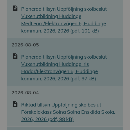
description
Planerad tillsyn Uppföljning skolbeslut
Vuxenutbildning Huddinge
MedLearn/Elektronvägen 6, Huddinge
kommun, 2026, 2026 (pdf, 101 kB)
2026-08-05
description
Planerad tillsyn Uppföljning skolbeslut
Vuxenutbildning Huddinge Iris
Hadar/Elektronvägen 6, Huddinge
kommun, 2026, 2026 (pdf, 97 kB)
2026-08-04
description
Riktad tillsyn Uppföljning skolbeslut
Förskoleklass Solna Solna Enskilda Skola,
2026, 2026 (pdf, 98 kB)