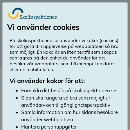
Till huvudinnehåll
Logga in
Vi använder cookies
menu
Sök
Meny
search
På skolinspektionen.se använder vi kakor (cookies)
för att göra din upplevelse på webbplatsen så bra
som möjligt. En kaka är en liten textfil som skapas
och lagras på den enhet du använder för att
besöka vår webbplats, som till exempel en dator
eller en mobiltelefon.
Vi använder kakor för att:
Publicerad: 9 juni 2025
Förenkla ditt besök på skolinspektionen.se
Sidan ska fungera så bra som möjligt ur
Förskolan
användar- och tillgänglighetsperspektiv
Samla information om hur sidans besökare
Lyssna
använder webbplatsen
Förskolan har positiva effekter för barns
utveckling och välmående och bidrar till att
Hantera personuppgifter