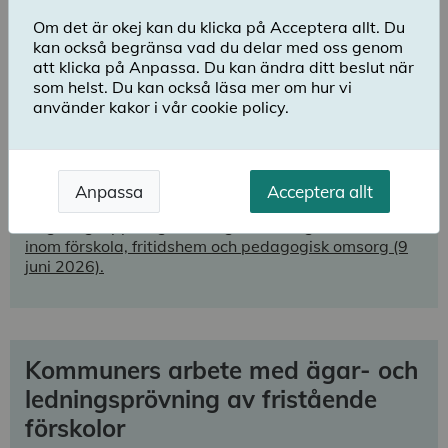
lägga grunden för barns framtida lärande och
Om det är okej kan du klicka på Acceptera allt. Du
för att lyckas i skolan. På den här sidan har vi
kan också begränsa vad du delar med oss genom
samlat våra senaste granskningar som rör
att klicka på Anpassa. Du kan ändra ditt beslut när
förskolan samt länktips till stöd- och
som helst. Du kan också läsa mer om hur vi
fördjupningsmaterial hos andra
använder kakor i vår cookie policy.
skolmyndigheter.
Pågående granskningar
Anpassa
Acceptera allt
Regeringsuppdrag om att granska registerkontroll
inom förskola, fritidshem och pedagogisk omsorg (9
juni 2026).
Kommuners arbete med ägar- och
ledningsprövning av fristående
förskolor