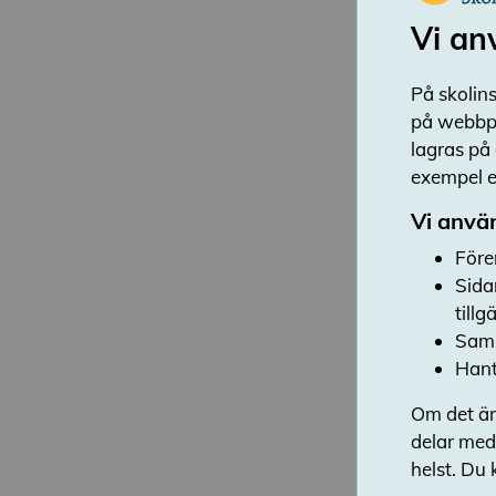
Vi an
På skolins
på webbpl
lagras på
exempel en
Vi använ
Före
Sida
till
Saml
Hant
Om det är
delar med
helst. Du 