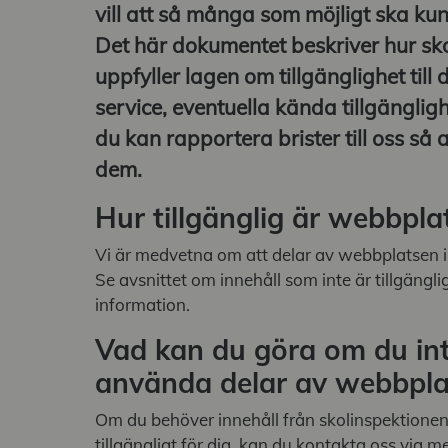
vill att så många som möjligt ska k
a undermeny
Det här dokumentet beskriver hur sk
uppfyller lagen om tillgänglighet till d
service, eventuella kända tillgängli
g undermeny
du kan rapportera brister till oss så 
dem.
Hur tillgänglig är webbpla
Vi är medvetna om att delar av webbplatsen int
Se avsnittet om innehåll som inte är tillgängl
information.
Vad kan du göra om du in
använda delar av webbpla
Om du behöver innehåll från skolinspektionen
tillgängligt för dig, kan du kontakta oss via mej