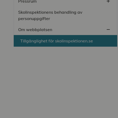
Pressrum
add
Öppn
Skolinspektionens behandling av
personuppgifter
Om webbplatsen
remove
Stän
Tillgänglighet för skolinspektionen.se