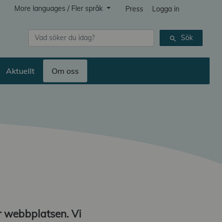
More languages / Fler språk
Press
Logga in
Sök
Sök
search
Aktuellt
Om oss
r webbplatsen. Vi