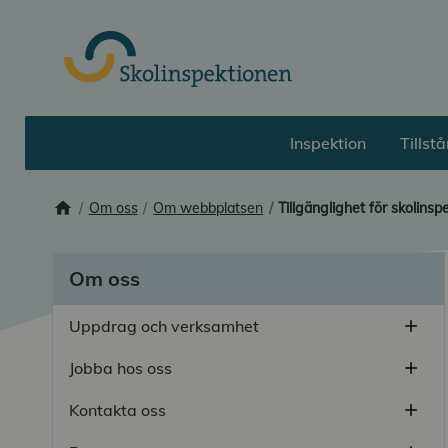
Till huvudinnehåll
Inspektion
Tillst
home
Startsida
Om oss
Om webbplatsen
Tillgänglighet för skolinsp
Om oss
Uppdrag och verksamhet
add
Öppn
Jobba hos oss
add
Öppn
Kontakta oss
add
Öppn