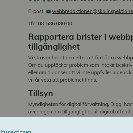
E-post:
webbredaktionen@skolinspektione
Tfn: 08-586 080 00
Rapportera brister i webb
tillgänglighet
Vi strävar hela tiden efter att förbättra webbp
Om du upptäcker problem som inte är beskriv
eller om du anser att vi inte uppfyller lagens 
vi får veta att problemet finns.
Tillsyn
Myndigheten för digital förvaltning, Digg, har 
över lagen om tillgänglighet till digital offentl
anmäla till Digg om du tycker att vår digitala s
tillgänglighet.