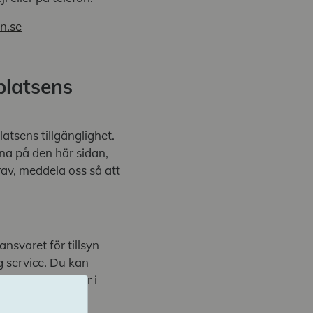
n.se
platsens
latsens tillgänglighet.
na på den här sidan,
krav, meddela oss så att
ansvaret för tillsyn
ig service. Du kan
ervice har brister i