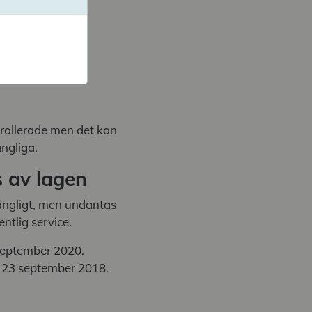
rmåga
t syn
v nedsättning
trollerade men det kan
ngliga.
s av lagen
lgängligt, men undantas
entlig service.
 september 2020.
e 23 september 2018.