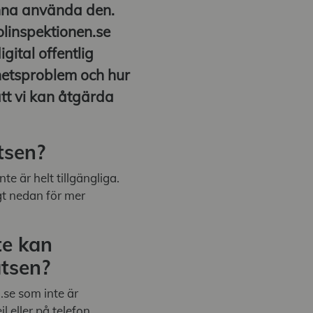
unna använda den.
olinspektionen.se
igital offentlig
ghetsproblem och hur
att vi kan åtgärda
tsen?
e är helt tillgängliga.
igt nedan för mer
te kan
tsen?
.se som inte är
l eller på telefon.