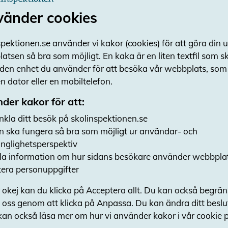
Du kan också anmäla till Digg om du tycker 
vänder cookies
som är oskäligt betungande ska granskas, om 
tillgänglighetsredogörelse har brister eller om 
pektionen.se använder vi kakor (cookies) för att göra din 
hanterat din begäran om tillgängliggörande k
atsen så bra som möjligt. En kaka är en liten textfil som 
 den enhet du använder för att besöka vår webbplats, som t
Digg.se - anmälan
 dator eller en mobiltelefon.
Teknisk information om w
der kakor för att:
tillgänglighet
nkla ditt besök på skolinspektionen.se
Den här webbplatsen är delvis förenlig med lag
n ska fungera så bra som möjligt ur användar- och
digital offentlig service, på grund av de brist
gänglighetsperspektiv
a information om hur sidans besökare använder webbpla
Innehåll som inte är tillgän
era personuppgifter
Det innehåll som beskrivs nedan är på ett eller
 okej kan du klicka på Acceptera allt. Du kan också begrä
tillgängligt.
 oss genom att klicka på Anpassa. Du kan ändra ditt besl
Bristande förenlighet med la
kan också läsa mer om hur vi använder kakor i vår cookie p