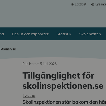
Lättläst
Lyssna
volume_up
ånd
Beslut och rapporter
Statistik
Skolenkäten
ektionen.se
Publicerad: 5 juni 2026
Tillgänglighet för
a undermeny
skolinspektionen.se
a undermeny
Lyssna
a undermeny
Skolinspektionen står bakom den hä