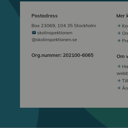
Postadress
Mer 
Box 23069, 104 35 Stockholm
Ko
skolinspektionen
Om
@skolinspektionen.se
Pr
Org.nummer: 202100-6065
Om w
Ha
webb
Ti
Än