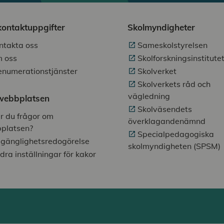
kontaktuppgifter
Skolmyndigheter
ntakta oss
Sameskolstyrelsen
 oss
Skolforskningsinstitute
enumerationstjänster
Skolverket
Skolverkets råd och
vägledning
ebbplatsen
Skolväsendets
r du frågor om
överklagandenämnd
platsen?
Specialpedagogiska
llgänglighetsredogörelse
skolmyndigheten (SPSM)
dra inställningar för kakor