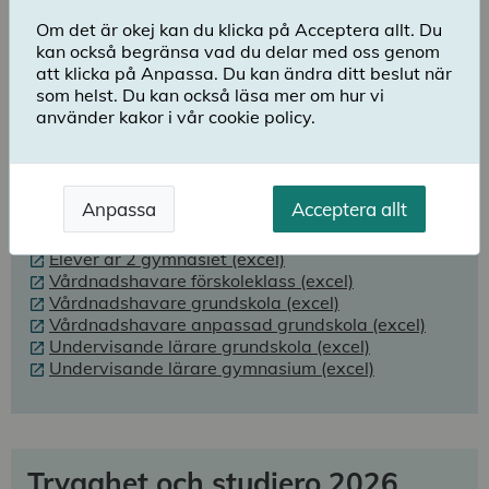
Resultat Skolenkäten 2026
Om det är okej kan du klicka på Acceptera allt. Du
kan också begränsa vad du delar med oss genom
På Skolverkets webbplats kan du ta del av resultatet
att klicka på Anpassa. Du kan ändra ditt beslut när
för enskilda skolor, kommuner och skolföretag i
som helst. Du kan också läsa mer om hur vi
rapportformat:
använder kakor i vår cookie policy.
Skolverkets statistiksök: Skolenkäten 2026
Totalrapport 2026 (pdf)
Anpassa
Acceptera allt
Elever årskurs 5 (excel)
Elever årskurs 8 (excel)
Elever år 2 gymnasiet (excel)
Vårdnadshavare förskoleklass (excel)
Vårdnadshavare grundskola (excel)
Vårdnadshavare anpassad grundskola (excel)
Undervisande lärare grundskola (excel)
Undervisande lärare gymnasium (excel)
Trygghet och studiero 2026