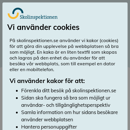
Till huvudinnehåll
Logga in
Vi använder cookies
menu
Sök
Meny
search
På skolinspektionen.se använder vi kakor (cookies)
för att göra din upplevelse på webbplatsen så bra
Publicerad: 28 maj 2026
som möjligt. En kaka är en liten textfil som skapas
och lagras på den enhet du använder för att
Resultat Skolenkäten 2026
besöka vår webbplats, som till exempel en dator
eller en mobiltelefon.
Lyssna
Här kan du ta del av resultaten från
Vi använder kakor för att:
Skolenkäten 2026. Årets omgång omfattar
Förenkla ditt besök på skolinspektionen.se
närmare 390 000 svar från elever, lärare och
Sidan ska fungera så bra som möjligt ur
vårdnadshavare. Skolenkäten görs en gång
per år och då deltar hälften av landets skolor.
användar- och tillgänglighetsperspektiv
I årets omgång deltog totalt 3 089 skolor från
Samla information om hur sidans besökare
Trelleborg till Kiruna.
använder webbplatsen
Hantera personuppgifter