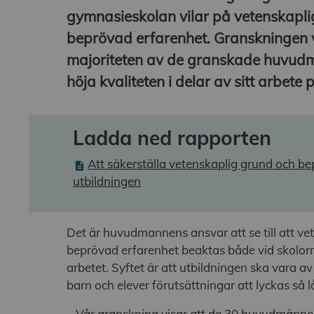
gymnasieskolan vilar på vetenskapli
beprövad erfarenhet. Granskningen v
majoriteten av de granskade huvud
höja kvaliteten i delar av sitt arbete
Ladda ned rapporten
Att säkerställa vetenskaplig grund och be
utbildningen
Det är huvudmannens ansvar att se till att ve
beprövad erfarenhet beaktas både vid skolorn
arbetet. Syftet är att utbildningen ska vara av
barn och elever förutsättningar att lyckas så l
– Vår granskning visar att de 30 huvudmännen