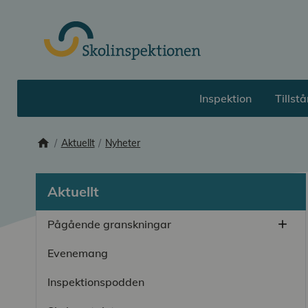
Till huvudinnehåll
Inspektion
Tillst
home
Startsida
Aktuellt
Nyheter
Aktuellt
Pågående granskningar
add
Öppn
Evenemang
Inspektionspodden