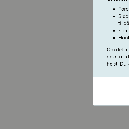
Före
Sida
till
Saml
Hant
Om det är
delar med
helst. Du 