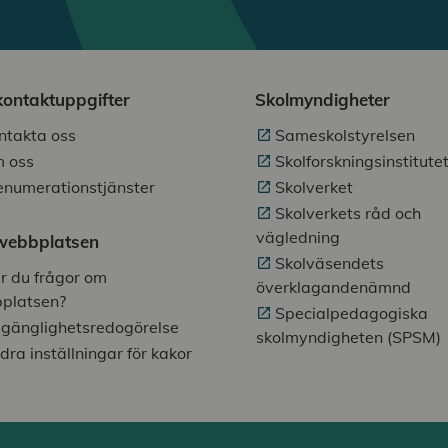
kontaktuppgifter
Skolmyndigheter
ntakta oss
Sameskolstyrelsen
 oss
Skolforskningsinstitute
enumerationstjänster
Skolverket
Skolverkets råd och
vägledning
ebbplatsen
Skolväsendets
r du frågor om
överklagandenämnd
platsen?
Specialpedagogiska
llgänglighetsredogörelse
skolmyndigheten (SPSM)
dra inställningar för kakor