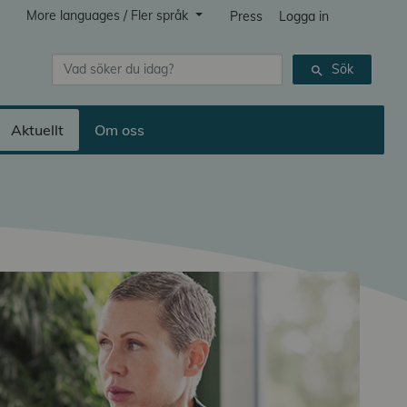
More languages / Fler språk
Press
Logga in
Sök
Sök
search
Aktuellt
Om oss