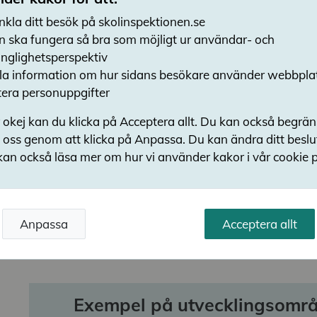
Kritiskt förhållningssätt av
nkla ditt besök på skolinspektionen.se
n ska fungera så bra som möjligt ur användar- och
Huvudmännen i granskningen uppvisar bättre k
gänglighetsperspektiv
det egna arbetet med att utveckla utbildningen
a information om hur sidans besökare använder webbpla
tredjedelar bedöms i hög utsträckning säkerst
era personuppgifter
utvecklas utifrån vetenskapligt grundad kun
erfarenhet. Granskningen innehåller bland ann
 okej kan du klicka på Acceptera allt. Du kan också begrä
exempel på huvudmän som har personal med 
 oss genom att klicka på Anpassa. Du kan ändra ditt besl
utvecklingsuppdrag kopplat till arbetet med v
kan också läsa mer om hur vi använder kakor i vår cookie p
– Även här finns det stora variationer i arbete
huvudmännen, både vad gäller innehåll, mate
Det mest förekommande utvecklingsområdet
Anpassa
Acceptera allt
behöver kritiskt granska, värdera och diskutera
av forskning att luta sig mot, säger Roger Thu
Exempel på utvecklingsområ