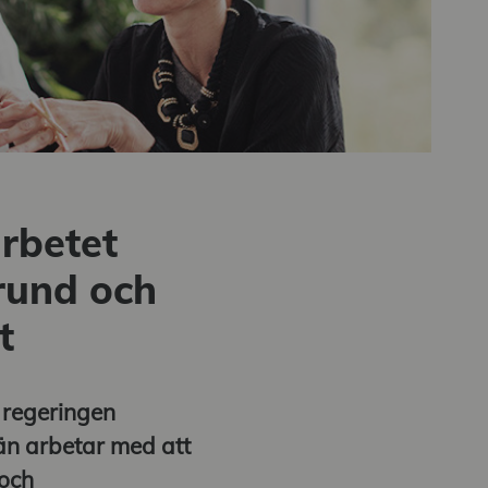
arbetet
rund och
t
 regeringen
än arbetar med att
 och