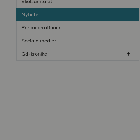
Skolsamtalet
Nyheter
Prenumerationer
Sociala medier
Gd-krönika
add
Öppn