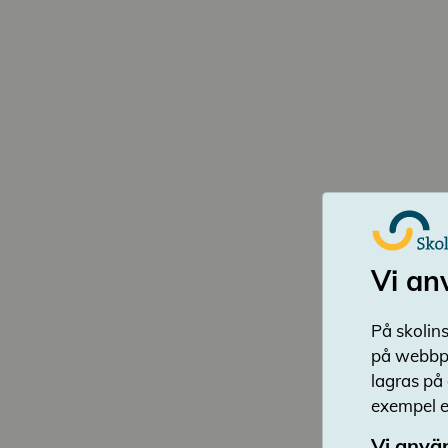
Vi an
På skolins
på webbpl
lagras på
exempel en
Vi använ