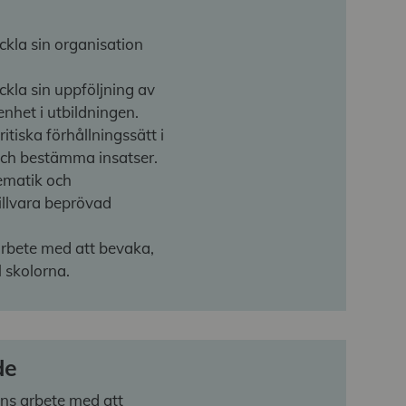
kla sin organisation
la sin uppföljning av
nhet i utbildningen.
tiska förhållningssätt i
och bestämma insatser.
ematik och
illvara beprövad
arbete med att bevaka,
 skolorna.
de
ns arbete med att