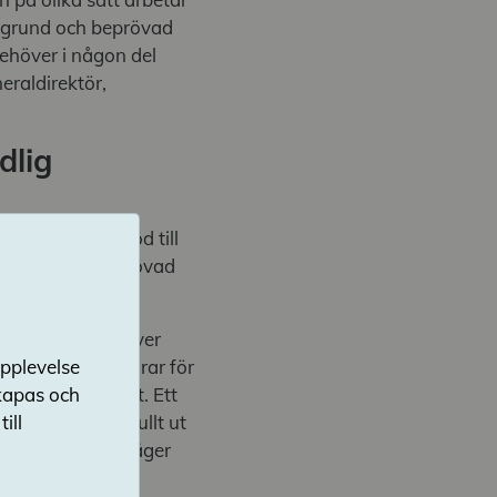
g grund och beprövad
ehöver i någon del
eraldirektör,
dlig
ka sätt sitt stöd till
g grund och beprövad
iteten.
uvudmännen behöver
upplevelse
igt vem som ansvarar för
skapas och
rövad erfarenhet. Ett
ill
 exempel inte fullt ut
da på skolorna, säger
.