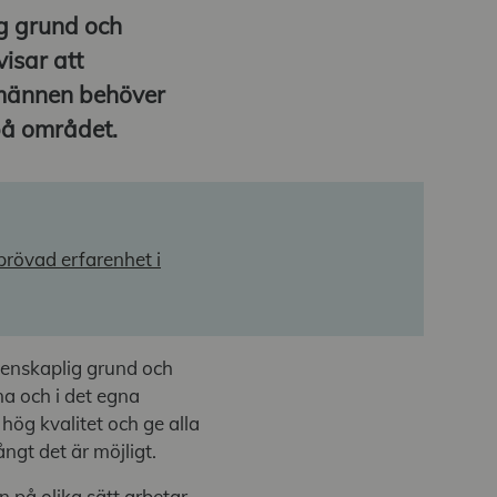
g grund och
isar att
männen behöver
 på området.
prövad erfarenhet i
tenskaplig grund och
a och i det egna
 hög kvalitet och ge alla
ångt det är möjligt.
 på olika sätt arbetar