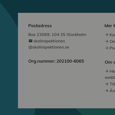
Postadress
Mer 
Box 23069, 104 35 Stockholm
Ko
skolinspektionen
Om
@skolinspektionen.se
Pr
Org.nummer: 202100-6065
Om w
Ha
webb
Ti
Än