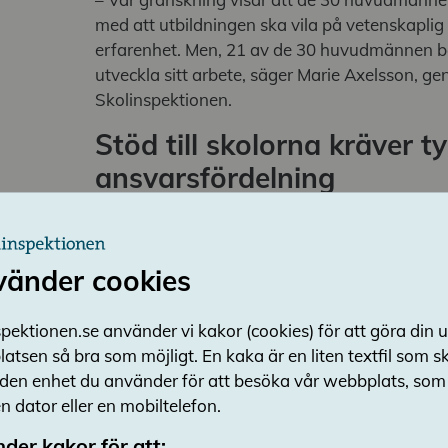
med att utbildningen ska vila på vetenskapli
erfarenhet. Men, 21 av de 30 huvudmännen b
utveckla sitt arbete, säger Marie Axelsson, gen
Skolinspektionen.
Stöd till skolorna kräver ty
ansvarsfördelning
Huvudmännen i granskningen organiserar på oli
skolorna, vad gäller arbetet med vetenskapli
erfarenhet, utan att det behöver påverka kval
vänder cookies
– Ändå visar granskningen att hälften av h
pektionen.se använder vi kakor (cookies) för att göra din 
utveckla sin organisation, så att det blir tydl
atsen så bra som möjligt. En kaka är en liten textfil som 
vad i arbetet med vetenskaplig grund och bep
 den enhet du använder för att besöka vår webbplats, som t
par av granskningens största huvudmän har till
 dator eller en mobiltelefon.
lyckats göra sina stödinsatser tillräckligt kän
Roger Thuring, utredare vid Skolinspektionen
der kakor för att: