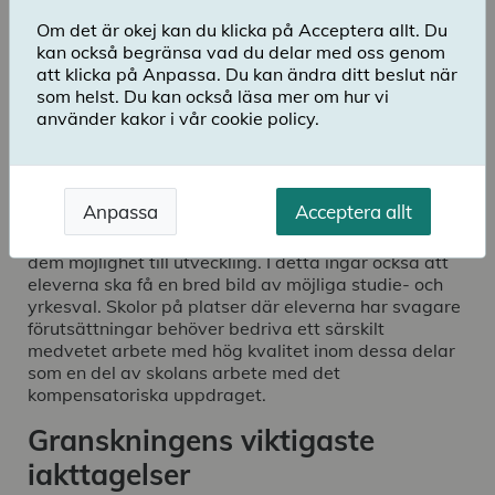
dessa, annars riskerar elever på olika platser i
Om det är okej kan du klicka på Acceptera allt. Du
landet att ges olikvärdiga möjligheter för
kan också begränsa vad du delar med oss genom
framtiden.
att klicka på Anpassa. Du kan ändra ditt beslut när
som helst. Du kan också läsa mer om hur vi
använder kakor i vår cookie policy.
Ladda ner publikation
Skolinspektionen granskat hur 30 skolor belägna i
kommuner med en låg utbildningsnivå arbetar för att
Anpassa
Acceptera allt
genom undervisning och studie- och yrkesvägledning
stärka elevernas tillit till den egna förmågan och ge
dem möjlighet till utveckling. I detta ingår också att
eleverna ska få en bred bild av möjliga studie- och
yrkesval. Skolor på platser där eleverna har svagare
förutsättningar behöver bedriva ett särskilt
medvetet arbete med hög kvalitet inom dessa delar
som en del av skolans arbete med det
kompensatoriska uppdraget.
Granskningens viktigaste
iakttagelser