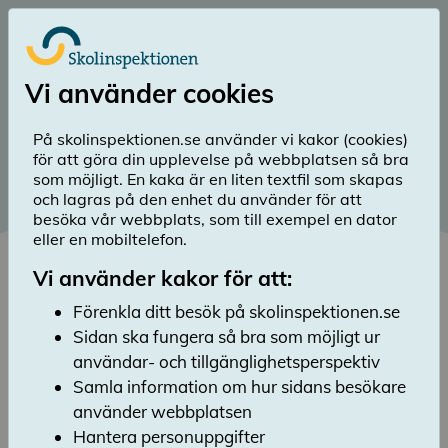
Till huvudinnehåll
Logga in
Vi använder cookies
menu
Sök
Meny
search
På skolinspektionen.se använder vi kakor (cookies)
för att göra din upplevelse på webbplatsen så bra
Diarienummer 2022:583
som möjligt. En kaka är en liten textfil som skapas
och lagras på den enhet du använder för att
Publicerad 4 oktober 2023
besöka vår webbplats, som till exempel en dator
Grundskolor i kommuner
eller en mobiltelefon.
med låg utbildningsnivå
Vi använder kakor för att:
Lyssna
Förenkla ditt besök på skolinspektionen.se
Det ska inte spela någon roll var i landet en
Sidan ska fungera så bra som möjligt ur
elev går i skola. Samtidigt har landets skolor
användar- och tillgänglighetsperspektiv
vitt skilda förutsättningar för att bedriva
Samla information om hur sidans besökare
utbildning med hög kvalitet. Skolor som har
använder webbplatsen
mer utmanande förutsättningar behöver göra
Hantera personuppgifter
stora ansträngningar för att väga upp för