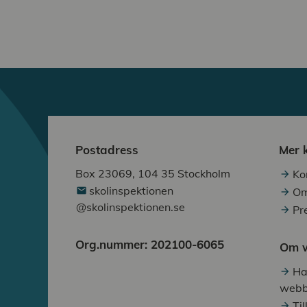
Postadress
Mer 
Box 23069, 104 35 Stockholm
Ko
skolinspektionen
Om
@skolinspektionen.se
Pr
Org.nummer: 202100-6065
Om w
Ha
webb
Ti