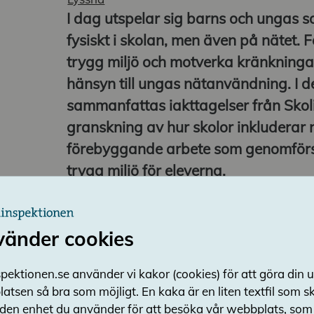
I dag utspelar sig barns och ungas so
fysiskt i skolan, men även på nätet. F
trygg miljö och motverka kränkninga
hänsyn till ungas nätanvändning. I 
sammanfattas iakttagelser från Skol
granskning av hur skolor inkluderar n
förebyggande arbete som genomförs 
trygg miljö för eleverna.
Ladda ner 
vänder cookies
I läroplanen slås fast att skolan ska vara en tr
pektionen.se använder vi kakor (cookies) för att göra din 
och att alla som arbetar i skolan ska samverka 
atsen så bra som möjligt. En kaka är en liten textfil som 
en god miljö för utveckling och lärande. Efte
 den enhet du använder för att besöka vår webbplats, som t