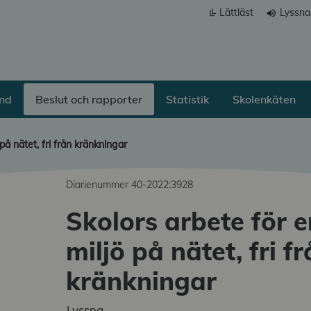
Lättläst
Lyssna
volume_up
ånd
Beslut och rapporter
Statistik
Skolenkäten
på nätet, fri från kränkningar
Diarienummer 40-2022:3928
Skolors arbete för e
miljö på nätet, fri f
a undermeny
kränkningar
a undermeny
Lyssna