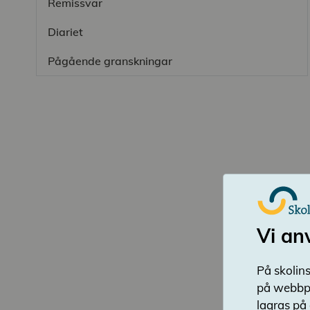
Remissvar
Diariet
Pågående granskningar
Vi an
På skolins
på webbpl
lagras på