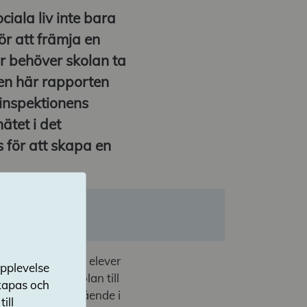
ciala liv inte bara
ör att främja en
r behöver skolan ta
den här rapporten
inspektionens
ätet i det
för att skapa en
publikation
ygg plats för alla elever
upplevelse
för att göra skolan till
skapas och
rsom elevernas mående i
ill