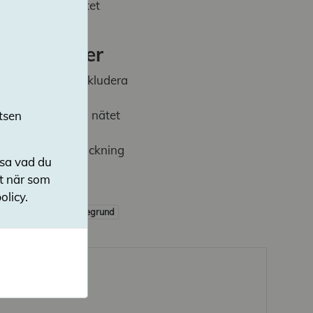
t som sker på nätet
akttagelser
lorna behöver inkludera
rnas utsatthet på nätet
tsen
s i större utsträckning
nsa vad du
verna medvetna om
ut när som
olicy.
 behandling
Värdegrund