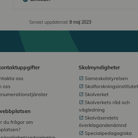
Senast uppdaterad:
8 maj 2023
kontaktuppgifter
Skolmyndigheter
ntakta oss
Sameskolstyrelsen
 oss
Skolforskningsinstitute
enumerationstjänster
Skolverket
Skolverkets råd och
vägledning
ebbplatsen
Skolväsendets
r du frågor om
överklagandenämnd
platsen?
Specialpedagogiska
llgänglighetsredogörelse