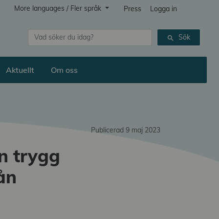
More languages / Fler språk
Press
Logga in
Sök
Sök
search
Aktuellt
Om oss
Publicerad 9 maj 2023
n trygg
rån