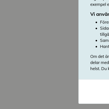
exempel en
Vi använ
Före
Sida
till
Saml
Hant
Om det är
delar med
helst. Du 