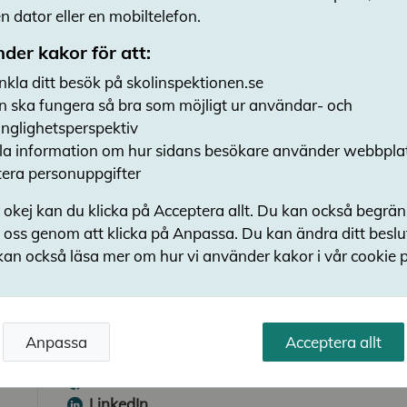
skolan i hög utsträckning kan påverkas av de
 dator eller en mobiltelefon.
behöver nätet ingå i skolans trygghetsarbete.
der kakor för att:
Granskningens viktigaste i
nkla ditt besök på skolinspektionen.se
Rektorer på hälften av de granskade sko
n ska fungera så bra som möjligt ur användar- och
nätet i trygghetsarbetet
gänglighetsperspektiv
Rektorer behöver skapa en bild av eleve
a information om hur sidans besökare använder webbpla
för att kunna anpassa insatser
era personuppgifter
Elevernas kunskap om nätet kan använda
 okej kan du klicka på Acceptera allt. Du kan också begrä
Viktigt att skapa tillit och att göra ele
 oss genom att klicka på Anpassa. Du kan ändra ditt besl
skolans ansvar
kan också läsa mer om hur vi använder kakor i vår cookie p
Granskningsrapport
Trygghet och studiero
Kränkande
Mobbning och kränkning
Nätkränkning
Grundskola
Anpassa
Acceptera allt
Dela sidan
Facebook
LinkedIn