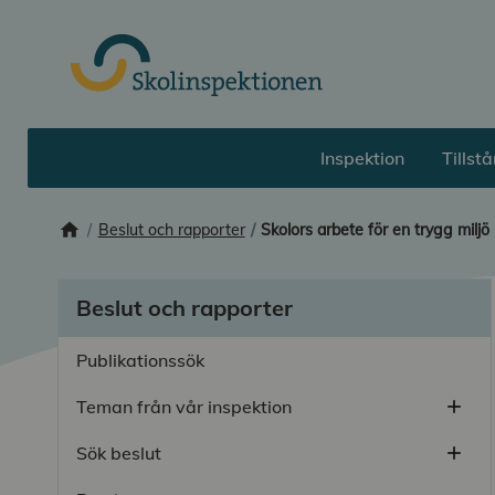
Till huvudinnehåll
Inspektion
Tillst
home
Startsida
Beslut och rapporter
Skolors arbete för en trygg miljö 
Beslut och rapporter
Publikationssök
Teman från vår inspektion
add
Öppn
Sök beslut
add
Öppn