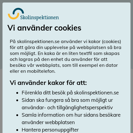
Till huvudinnehåll
Logga in
Vi använder cookies
menu
Sök
Meny
search
På skolinspektionen.se använder vi kakor (cookies)
för att göra din upplevelse på webbplatsen så bra
Diarienummer 2022:8233
som möjligt. En kaka är en liten textfil som skapas
och lagras på den enhet du använder för att
Publicerad 30 januari 2023
besöka vår webbplats, som till exempel en dator
Uppföljning av skolors
eller en mobiltelefon.
arbete med att hantera
Vi använder kakor för att:
pandemins konsekvenser
Förenkla ditt besök på skolinspektionen.se
Sidan ska fungera så bra som möjligt ur
Lyssna
användar- och tillgänglighetsperspektiv
Skolinspektionen har följt upp hur grund- och
gymnasieskolor arbetar med att hantera
Samla information om hur sidans besökare
negativa konsekvenser som följde med covid-
använder webbplatsen
19-pandemin. Uppföljningen utgår från en
Hantera personuppgifter