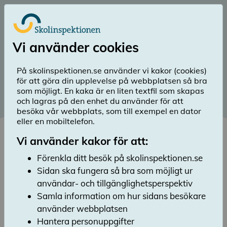
Till huvudinnehåll
Logga in
Vi använder cookies
menu
Sök
Meny
search
På skolinspektionen.se använder vi kakor (cookies)
för att göra din upplevelse på webbplatsen så bra
Diarienummer SI 2022:1459
som möjligt. En kaka är en liten textfil som skapas
och lagras på den enhet du använder för att
Publicerad 21 april 2022
besöka vår webbplats, som till exempel en dator
Ansökningar om att starta
eller en mobiltelefon.
eller utöka skola 2023/24
Vi använder kakor för att:
Lyssna
Förenkla ditt besök på skolinspektionen.se
Skolinspektionen har inför läsåret 2023/24
Sidan ska fungera så bra som möjligt ur
tagit emot 206 ansökningar om att starta
användar- och tillgänglighetsperspektiv
eller utöka fristående skola. Det är en
Samla information om hur sidans besökare
minskning med ca 8 procent jämfört med
använder webbplatsen
ifjol. 78 av ansökningarna rörde
Hantera personuppgifter
nyetableringar medan 128 gällde utökning av