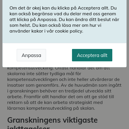
huvudmännen stödjer och främjar
Om det är okej kan du klicka på Acceptera allt. Du
kompetensutvecklingsarbetet.
kan också begränsa vad du delar med oss genom
att klicka på Anpassa. Du kan ändra ditt beslut när
Ladda ner publikation
som helst. Du kan också läsa mer om hur vi
använder kakor i vår cookie policy.
Många skolor och huvudmän behöver utveckla sitt
arbete med lärares kompetensutveckling. Av de 28
skolor som har ingått i denna granskning behöver två
Anpassa
Acceptera allt
tredjedelar utveckla sitt arbete för att kunna sägas
ha ett strategiskt arbete med lärares
kompetensutveckling. Oftast handlar det om att
skolorna inte sätter tydliga mål för
kompetensutvecklingen och inte heller utvärderar de
insatser som genomförs. Av de huvudmän som ingått
i granskningen behöver en tredjedel utveckla sitt
arbete. Framför allt handlar det om att ge stöd till
rektorn så att de kan arbeta strategiskt med
lärarnas kompetensutveckling på skolan.
Granskningens viktigaste
iakttagelser