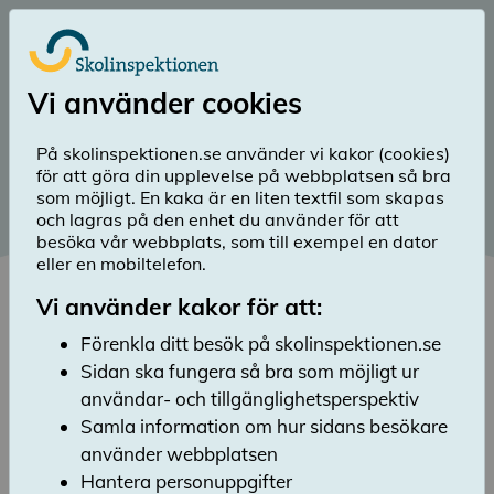
Till huvudinnehåll
Logga in
Vi använder cookies
menu
Sök
Meny
search
På skolinspektionen.se använder vi kakor (cookies)
för att göra din upplevelse på webbplatsen så bra
Diarienummer 2020:5655
som möjligt. En kaka är en liten textfil som skapas
och lagras på den enhet du använder för att
Publicerad 18 mars 2022
besöka vår webbplats, som till exempel en dator
Strategiskt arbete med
eller en mobiltelefon.
lärares kompetensutveckling
Vi använder kakor för att:
Lyssna
Förenkla ditt besök på skolinspektionen.se
Skolinspektionen har granskat kvaliteten i
Sidan ska fungera så bra som möjligt ur
arbetet med lärares kompetensutveckling i
användar- och tillgänglighetsperspektiv
syfte att höja kvaliteten i undervisningen som
Samla information om hur sidans besökare
genomförs på gymnasieskolor och
använder webbplatsen
kommunala vuxenutbildningar. Granskningen
Hantera personuppgifter
inkluderar både arbetet på skolorna och hur