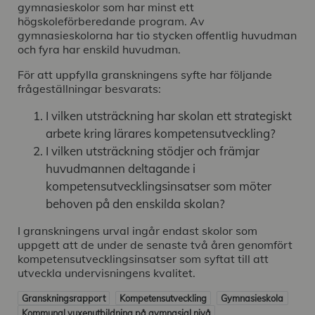
gymnasieskolor som har minst ett
högskoleförberedande program. Av
gymnasieskolorna har tio stycken offentlig huvudman
och fyra har enskild huvudman.
För att uppfylla granskningens syfte har följande
frågeställningar besvarats:
I vilken utsträckning har skolan ett strategiskt
arbete kring lärares kompetensutveckling?
I vilken utsträckning stödjer och främjar
huvudmannen deltagande i
kompetensutvecklingsinsatser som möter
behoven på den enskilda skolan?
I granskningens urval ingår endast skolor som
uppgett att de under de senaste två åren genomfört
kompetensutvecklingsinsatser som syftat till att
utveckla undervisningens kvalitet.
Granskningsrapport
Kompetensutveckling
Gymnasieskola
Kommunal vuxenutbildning på gymnasial nivå