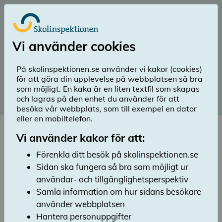
Till huvudinnehåll
Logga in
Vi använder cookies
menu
Sök
Meny
search
På skolinspektionen.se använder vi kakor (cookies)
för att göra din upplevelse på webbplatsen så bra
Diarienummer 2021:1762
som möjligt. En kaka är en liten textfil som skapas
och lagras på den enhet du använder för att
Publicerad 26 mars 2021
besöka vår webbplats, som till exempel en dator
Statistikrapport över
eller en mobiltelefon.
individärenden 2020
Vi använder kakor för att:
Lyssna
Förenkla ditt besök på skolinspektionen.se
Under 2020 inkom det 3 876 anmälningar till
Sidan ska fungera så bra som möjligt ur
Skolinspektionen och Barn- och elevombudet
användar- och tillgänglighetsperspektiv
(BEO). Det är en minskning med 16 procent
Samla information om hur sidans besökare
jämfört med 2019. Det är andra året i rad
använder webbplatsen
sedan Skolinspektionen bildades som antalet
Hantera personuppgifter
inkomna anmälningar minskade.