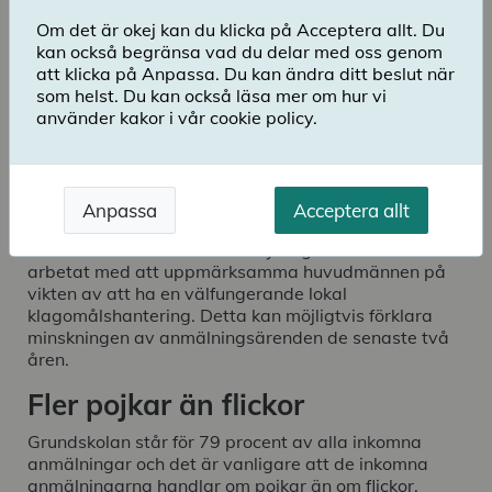
Om det är okej kan du klicka på Acceptera allt. Du
Ladda ner publikation
kan också begränsa vad du delar med oss genom
att klicka på Anpassa. Du kan ändra ditt beslut när
som helst. Du kan också läsa mer om hur vi
Under 2020 har Skolinspektionen och BEO fattat
använder kakor i vår cookie policy.
beslut om 4 190 anmälningar. Dessa kan även ha
inkommit tidigare år. Kritikbeslut fattades i 26
procent av dessa anmälningar, vilket är en lägre
andel än 2019 då motsvarande andel var 31
Anpassa
Acceptera allt
procent.
Under de senaste åren har myndigheten aktivt
arbetat med att uppmärksamma huvudmännen på
vikten av att ha en välfungerande lokal
klagomålshantering. Detta kan möjligtvis förklara
minskningen av anmälningsärenden de senaste två
åren.
Fler pojkar än flickor
Grundskolan står för 79 procent av alla inkomna
anmälningar och det är vanligare att de inkomna
anmälningarna handlar om pojkar än om flickor,