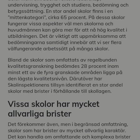
undervisning, trygghet och studiero, bedömning och
betygssättning. En stor andel skolor finns i en
”mittenkategori”, cirka 65 procent. På dessa skolor
fungerar vissa aspekter väl men skolorna och
huvudmännen kan göra mer för att nå hög kvalitet i
utbildningen. Det är viktigt att uppmärksamma att
bedömningarna samtidigt innebär att vi ser flera
välfungerande arbetssätt på många skolor.
Bland de skolor som omfattats av regelbunden
kvalitetsgranskning bedömdes 28 procent inom
minst ett av de fyra granskade områden ligga på
den lägsta kvalitetsnivån. Därutöver har
Skolinspektionens tillsyn identifierat en stor andel
skolor med brister i förhållande till skollagen.
Vissa skolor har mycket
allvarliga brister
Det förekommer även, men i begränsad omfattning,
skolor som har brister av mycket allvarlig karaktär.
Det kan handla om omfattande och komplexa brister