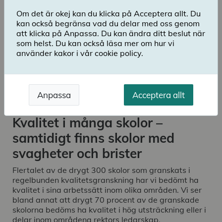
är varierad. De skolor vi granskat bedöms ha
allt från utmärkt kvalitet till allvarliga och
Om det är okej kan du klicka på Acceptera allt. Du
oroväckande brister.
kan också begränsa vad du delar med oss genom
att klicka på Anpassa. Du kan ändra ditt beslut när
som helst. Du kan också läsa mer om hur vi
Ladda ner publikation
använder kakor i vår cookie policy.
Det är första året som Skolinspektionen har underlag
för att ge en bild av olika kvalitetsnivåer i skolors
arbete. Det kan vi göra genom våra nya
Anpassa
Acceptera allt
granskningsform, regelbunden kvalitetsgranskning.
Kvalitet i många skolor –
samtidigt finns skolor med
svagheter och brister
Flertalet av de drygt 300 skolor som granskats i
regelbunden kvalitetsgranskning har vi bedömt ha
kvalitet i sina arbetssätt inom olika områden. Vi ser
bland annat att drygt 70 procent av de granskade
skolorna bedöms ha kvalitet i hög utsträckning eller i
delar inom områdena rektors ledarskap,