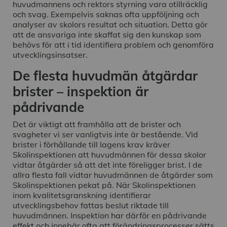
huvudmannens och rektors styrning vara otillräcklig
och svag. Exempelvis saknas ofta uppföljning och
analyser av skolors resultat och situation. Detta gör
att de ansvariga inte skaffat sig den kunskap som
behövs för att i tid identifiera problem och genomföra
utvecklingsinsatser.
De flesta huvudmän åtgärdar
brister – inspektion är
pådrivande
Det är viktigt att framhålla att de brister och
svagheter vi ser vanligtvis inte är bestående. Vid
brister i förhållande till lagens krav kräver
Skolinspektionen att huvudmännen för dessa skolor
vidtar åtgärder så att det inte föreligger brist. I de
allra flesta fall vidtar huvudmännen de åtgärder som
Skolinspektionen pekat på. När Skolinspektionen
inom kvalitetsgranskning identifierar
utvecklingsbehov fattas beslut riktade till
huvudmännen. Inspektion har därför en pådrivande
effekt och innebär ofta att förändringsprocesser sätts