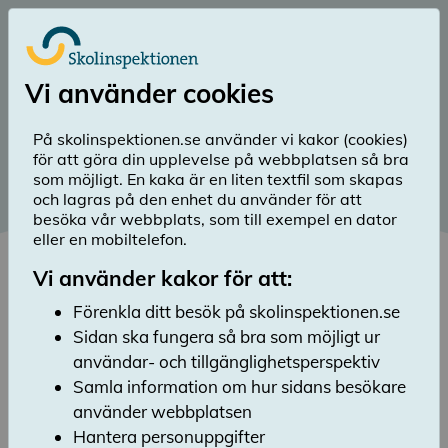
Till huvudinnehåll
Logga in
Vi använder cookies
menu
Sök
Meny
search
På skolinspektionen.se använder vi kakor (cookies)
för att göra din upplevelse på webbplatsen så bra
Diarienummer 2020:2478
som möjligt. En kaka är en liten textfil som skapas
och lagras på den enhet du använder för att
Publicerad 16 mars 2020
besöka vår webbplats, som till exempel en dator
Årsrapport 2019 – skillnader
eller en mobiltelefon.
i skolors arbetssätt och
Vi använder kakor för att:
huvudmäns ansvarstagande
Förenkla ditt besök på skolinspektionen.se
Sidan ska fungera så bra som möjligt ur
Lyssna
användar- och tillgänglighetsperspektiv
Årsrapporten tar upp Skolinspektionens
erfarenheter under 2019 av arbetet med
Samla information om hur sidans besökare
tillsyn och kvalitetsgranskning. Bilden av
använder webbplatsen
svensk skola utifrån våra granskningsresultat
Hantera personuppgifter