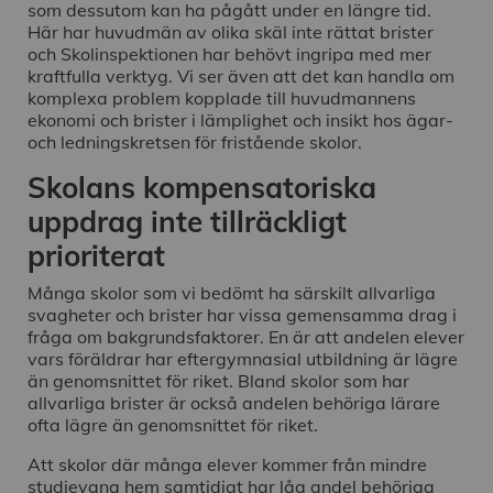
som dessutom kan ha pågått under en längre tid.
Här har huvudmän av olika skäl inte rättat brister
och Skolinspektionen har behövt ingripa med mer
kraftfulla verktyg. Vi ser även att det kan handla om
komplexa problem kopplade till huvudmannens
ekonomi och brister i lämplighet och insikt hos ägar-
och ledningskretsen för fristående skolor.
Skolans kompensatoriska
uppdrag inte tillräckligt
prioriterat
Många skolor som vi bedömt ha särskilt allvarliga
svagheter och brister har vissa gemensamma drag i
fråga om bakgrundsfaktorer. En är att andelen elever
vars föräldrar har eftergymnasial utbildning är lägre
än genomsnittet för riket. Bland skolor som har
allvarliga brister är också andelen behöriga lärare
ofta lägre än genomsnittet för riket.
Att skolor där många elever kommer från mindre
studievana hem samtidigt har låg andel behöriga